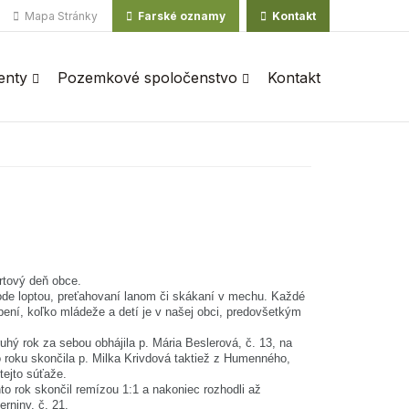
Mapa Stránky
Farské oznamy
Kontakt
enty
Pozemkové spoločenstvo
Kontakt
ortový deň obce.
 hode loptou, preťahovaní lanom či skákaní v mechu. Každé
ení, koľko mládeže a detí je v našej obci, predovšetkým
uhý rok za sebou obhájila p. Mária Beslerová, č. 13, na
roku skončila p. Milka Krivdová taktiež z Humenného,
tejto súťaže.
nto rok skončil remízou 1:1 a nakoniec rozhodli až
rniny, č. 21.