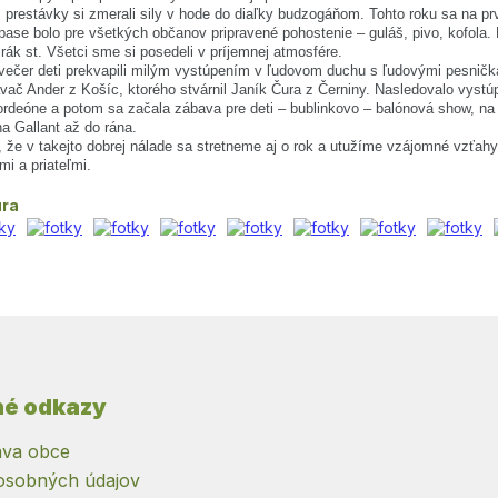
prestávky si zmerali sily v hode do diaľky budzogáňom. Tohto roku sa na pr
ase bolo pre všetkých občanov pripravené pohostenie – guláš, pivo, kofola. 
rák st. Všetci sme si posedeli v príjemnej atmosfére.
večer deti prekvapili milým vystúpením v ľudovom duchu s ľudovými pesničk
ávač Ander z Košíc, ktorého stvárnil Janík Čura z Černiny. Nasledovalo vys
rdeóne a potom sa začala zábava pre deti – bublinkovo – balónová show, na kt
a Gallant až do rána.
 že v takejto dobrej nálade sa stretneme aj o rok a utužíme vzájomné vzťahy
mi a priateľmi.
úra
né odkazy
va obce
osobných údajov