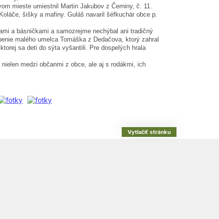
vom mieste umiestnil Martin Jakubov z Černiny, č. 11.
Koláče, šišky a mafiny. Guláš navaril šéfkuchár obce p.
ami a básničkami a samozrejme nechýbal ani tradičný
túpenie malého umelca Tomáška z Dedačova, ktorý zahral
orej sa deti do sýta vyšantili. Pre dospelých hrala
 nielen medzi občanmi z obce, ale aj s rodákmi, ich
Vytlačiť stránku