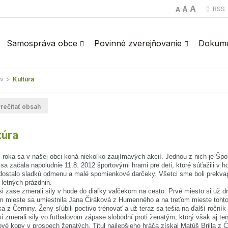
A
A
RSS
A
Samospráva obce
Povinné zverejňovanie
Dokum
v
>
Kultúra
rečítať obsah
túra
 roka sa v našej obci koná niekoľko zaujímavých akcií. Jednou z nich je Šp
sa začala napoludnie 11.8. 2012 športovými hrami pre deti, ktoré súťažili v
 dostalo sladkú odmenu a malé spomienkové darčeky. Všetci sme boli prekvap
letných prázdnin.
i zase zmerali sily v hode do diaľky valčekom na cesto. Prvé miesto si už dr
m mieste sa umiestnila Jana Čiráková z Humenného a na treťom mieste tohto 
a z Černiny. Ženy sľúbili poctivo trénovať a už teraz sa tešia na ďalší ročník 
i zmerali sily vo futbalovom zápase slobodní proti ženatým, ktorý však aj te
vé kopy v prospech ženatých. Titul najlepšieho hráča získal Matúš Brilla z Če