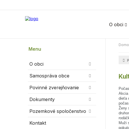
O obci
Domo
Menu
P
O obci
Samospráva obce
Kul
Povinné zverejňovanie
Počas
Akcia 
dieťa
Dokumenty
počas 
Ženy s
Pozemkové spoločenstvo
druho
rodáčk
Kontakt
Muži s
pokuto