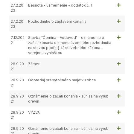
27.2.20
Besnota - usmernenie - dodatok č. 1
23
27.2.20
Rozhodnutie o zastavení konania
23
7.12.202
Stavba "Černina - Vodovod" - oznámenie o
2
začatí konania o zmene územného rozhodnutia
na stavbu podľa § 41 stavebného zákona -
verejnou vyhláškou
28.9.20
Zámer
21
28.9.20
Odpredaj prebytočného majetku obce
21
28.9.20
Oznámenie o začatí konania - súhlas na výrub
21
drevín
28.9.20
VÝZVA
21
28.9.20
Oznámenie o začatí konania - súhlas na výrub
21
drevín