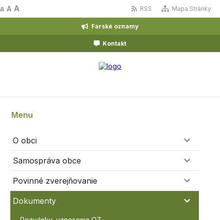
A
A
RSS
Mapa Stránky
A
Farské oznamy
Kontakt
Menu
O obci
Samospráva obce
Povinné zverejňovanie
Dokumenty
Pozvánky, uznesenia OZ