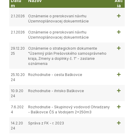
Dátu
Názov
Akc
m
ia
2.1.2026
Oznámenie o prerokovaní návrhu
Územnoplánovacej dokuemntácie
2.1.2026
Oznámenie o prerokovaní návrhu
Územnoplánovacej dokuemntácie
29.12.20
Oznámenie o strategickom dokumente
25
"Územný plán Prešovského samosprávneho
kraja, Zmeny a doplnky č. 1" - zaslanie
oznámenia
25.10.20
Rozhodnutie - cesta Baškovce
24
10.9.20
Rozhodnutie - ihrisko Baškovce
24
7.6.202
Rozhodnutie - Skupinový vodovod Ohradzany
4
- Baškovce ČS a Vodojem 2x250m3
14.2.20
Správa z FK - r. 2023
24